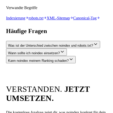
Verwandte Begriffe
Indexierung
robots.txt
XML-Sitemap
Canonical-Tag
Häufige Fragen
Was ist der Unterschied zwischen noindex und robots.txt?
Wann sollte ich noindex einsetzen?
Kann noindex meinem Ranking schaden?
VERSTANDEN.
JETZT
UMSETZEN.
Die kostenlose Analyse zeigt dir, was
noindex
konkret für dein