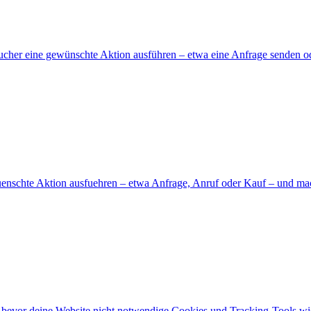
sucher eine gewünschte Aktion ausführen – etwa eine Anfrage senden o
enschte Aktion ausfuehren – etwa Anfrage, Anruf oder Kauf – und ma
, bevor deine Website nicht notwendige Cookies und Tracking-Tools wi