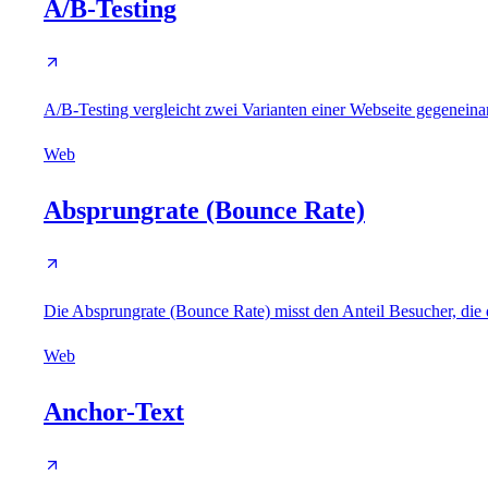
A/B-Testing
A/B-Testing vergleicht zwei Varianten einer Webseite gegenein
Web
Absprungrate (Bounce Rate)
Die Absprungrate (Bounce Rate) misst den Anteil Besucher, die 
Web
Anchor-Text