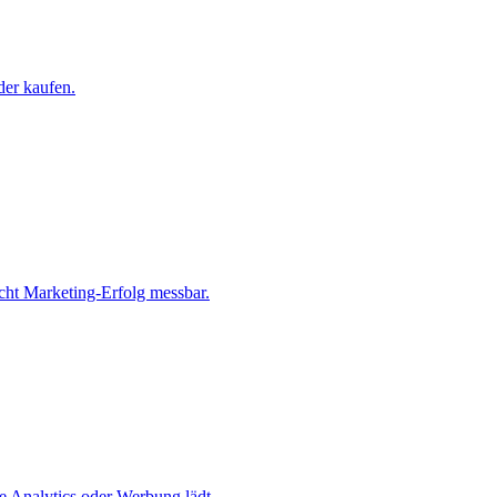
der kaufen.
cht Marketing-Erfolg messbar.
e Analytics oder Werbung lädt.