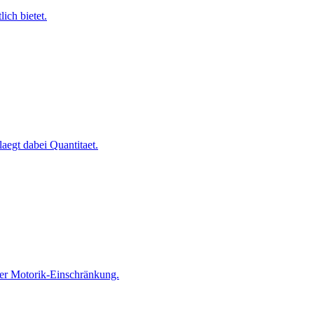
ich bietet.
aegt dabei Quantitaet.
oder Motorik-Einschränkung.