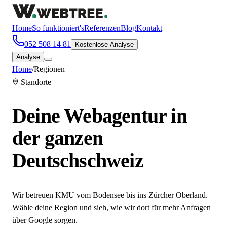
Home
So funktioniert's
Referenzen
Blog
Kontakt
052 508 14 81
Kostenlose Analyse
Analyse
Home
/
Regionen
Standorte
Deine Webagentur in
der
ganzen
Deutschschweiz
Wir betreuen KMU vom Bodensee bis ins Zürcher Oberland.
Wähle deine Region und sieh, wie wir dort für mehr Anfragen
über Google sorgen.