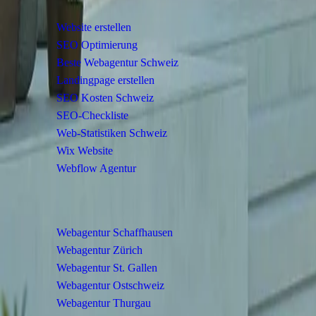
Website erstellen
SEO Optimierung
Beste Webagentur Schweiz
Landingpage erstellen
SEO Kosten Schweiz
SEO-Checkliste
Web-Statistiken Schweiz
Wix Website
Webflow Agentur
Regionen
Webagentur Schaffhausen
Webagentur Zürich
Webagentur St. Gallen
Webagentur Ostschweiz
Webagentur Thurgau