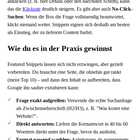
anklicken (z. B. fuer Details oder den naechsten Schritt), kann
das die
Klickrate
deutlich steigern. Es gibt aber auch
No-Click-
Suchen
: Wenn die Box die Frage vollstaendig beantwortet,
klickt niemand weiter. Snippets eignen sich deshalb am besten
als Einstieg, der zu tieferem Content fuehrt.
Wie du es in der Praxis gewinnst
Featured Snippets lassen sich nicht erzwingen, aber gezielt
vorbereiten. Du brauchst eine Seite, die ohnehin gut rankt
(meist Top 10) – und dann den Inhalt so aufbereiten, dass
Google ihn sauber extrahieren kann:
Frage exakt aufgreifen:
Verwende die echte Suchanfrage
als Zwischenueberschrift (H2/H3), z. B. "Was kostet eine
Website?".
Direkt antworten:
Liefere die Kernantwort in 40 bis 60
Woertern direkt unter der Frage, bevor du ausholst.
Format passend waehlen:
Anleitungen als nummerierte