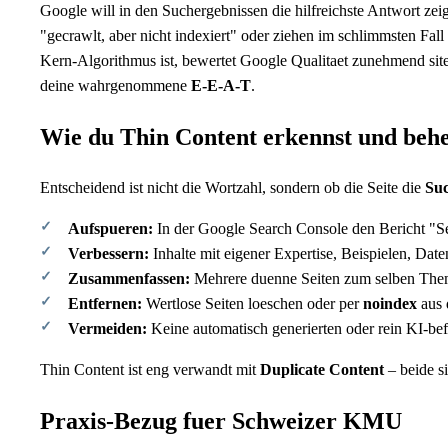
Google will in den Suchergebnissen die hilfreichste Antwort zei
"gecrawlt, aber nicht indexiert" oder ziehen im schlimmsten Fal
Kern-Algorithmus ist, bewertet Google Qualitaet zunehmend sit
deine wahrgenommene
E-E-A-T
.
Wie du Thin Content erkennst und behe
Entscheidend ist nicht die Wortzahl, sondern ob die Seite die
Suc
Aufspueren:
In der Google Search Console den Bericht "Seit
Verbessern:
Inhalte mit eigener Expertise, Beispielen, Dat
Zusammenfassen:
Mehrere duenne Seiten zum selben Them
Entfernen:
Wertlose Seiten loeschen oder per
noindex
aus 
Vermeiden:
Keine automatisch generierten oder rein KI-bef
Thin Content ist eng verwandt mit
Duplicate Content
– beide s
Praxis-Bezug fuer Schweizer KMU