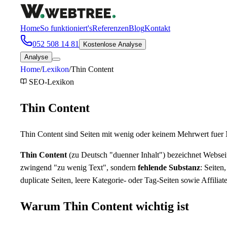
Home
So funktioniert's
Referenzen
Blog
Kontakt
052 508 14 81
Kostenlose Analyse
Analyse
Home
/
Lexikon
/
Thin Content
SEO
-Lexikon
Thin Content
Thin Content sind Seiten mit wenig oder keinem Mehrwert fuer Nut
Thin Content
(zu Deutsch "duenner Inhalt") bezeichnet Webseit
zwingend "zu wenig Text", sondern
fehlende Substanz
: Seiten
duplicate Seiten, leere Kategorie- oder Tag-Seiten sowie Affilia
Warum Thin Content wichtig ist