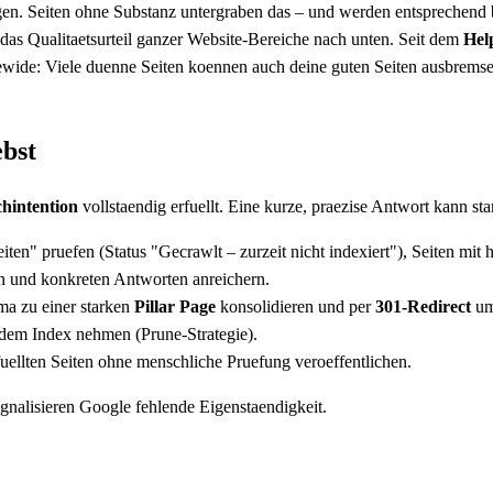
gen. Seiten ohne Substanz untergraben das – und werden entsprechend b
l das Qualitaetsurteil ganzer Website-Bereiche nach unten. Seit dem
Hel
ewide: Viele duenne Seiten koennen auch deine guten Seiten ausbremse
bst
hintention
vollstaendig erfuellt. Eine kurze, praezise Antwort kann sta
en" pruefen (Status "Gecrawlt – zurzeit nicht indexiert"), Seiten mit 
en und konkreten Antworten anreichern.
a zu einer starken
Pillar Page
konsolidieren und per
301-Redirect
um
dem Index nehmen (Prune-Strategie).
uellten Seiten ohne menschliche Pruefung veroeffentlichen.
ignalisieren Google fehlende Eigenstaendigkeit.