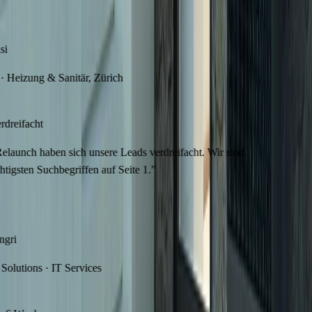
 & Sanitär, Zürich
aben sich unsere Leads verdreifacht. Wir sind
uchbegriffen auf Seite 1.
”
· IT Services